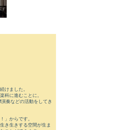
です
続けました。
楽科に進むことに。
M演奏などの活動をしてき
！」からです。
生き生きする空間が生ま